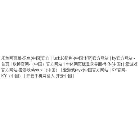
乐鱼网页版-乐鱼(中国)官方
|
luck18新利·(中国体育)官方网站
|
ky官方网站 -
首页
|
欧博官网-（中国）官方网站
|
华体网页版登录界面-华体(中国)
|
爱游戏
官方网站-爱游戏aiyouxi（中国）
|
爱游戏(ayx)中国官方网站
|
KY官网-
KY（中国）
|
开云手机网登入-开云中国
|