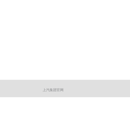
上汽集团官网