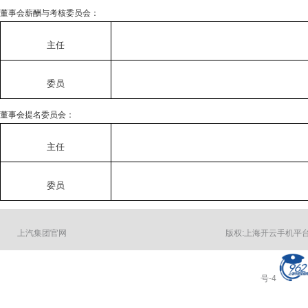
董事会薪酬与考核委员会：
主任
委员
董事会提名委员会：
主任
委员
上汽集团官网
版权:上海开云手机平
号-4