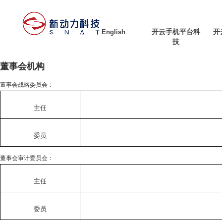
English
开云手机平台科
开
技
董事会机构
董事会战略委员会：
主任
委员
董事会审计委员会：
主任
委员