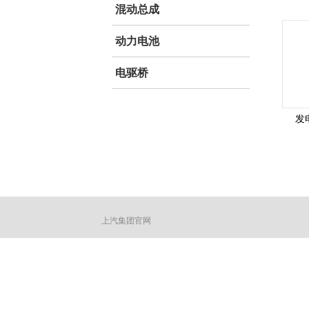
混动总成
动力电池
电驱桥
发
上汽集团官网