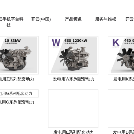
云手机平台科
开云(中国)
产品频道
服务与维权
开云
技
电用Z系列配套动力
发电用W系列配套动力
发电用K系
电用G系列配套动力
发电用E系列配套动力
发电用D系