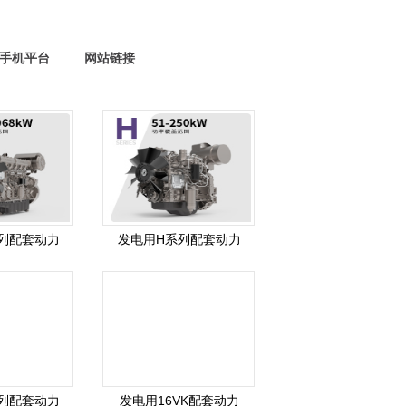
手机平台
网站链接
列配套动力
发电用H系列配套动力
列配套动力
发电用16VK配套动力