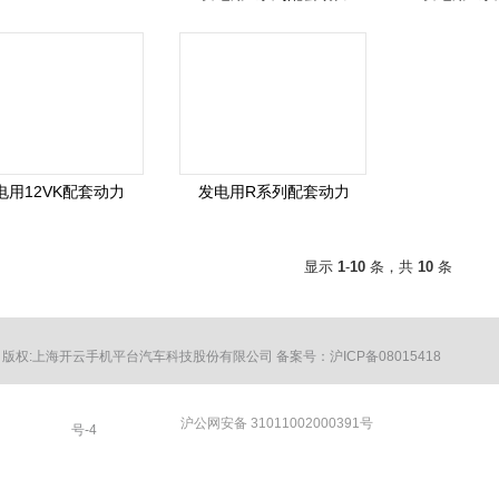
电用12VK配套动力
发电用R系列配套动力
显示
1
-
10
条，共
10
条
版权:上海开云手机平台汽车科技股份有限公司 备案号：
沪ICP备08015418
沪公网安备 31011002000391号
号-4