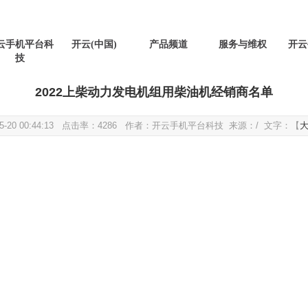
云手机平台科
开云(中国)
产品频道
服务与维权
开云
技
2022上柴动力发电机组用柴油机经销商名单
05-20 00:44:13 点击率：4286 作者：开云手机平台科技 来源：/ 文字：【