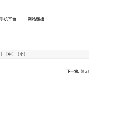
手机平台
网站链接
大
】【
中
】【
小
】
下一篇:
暂无!