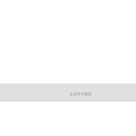
企业官方微信